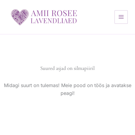
Skip
to
content
Suured asjad on silmapiiril
Midagi suurt on tulemas! Meie pood on töös ja avatakse
peagi!