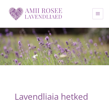
Skip
to
content
Lavendliaia hetked