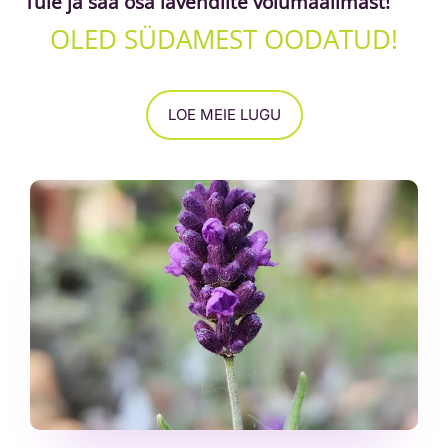
Tule ja saa osa lavendlite võlumaailmast!
OLED SÜDAMEST OODATUD!
LOE MEIE LUGU