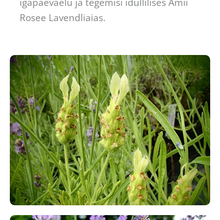
igapäevaelu ja tegemisi idüllilises Amii
Rosee Lavendliaias.