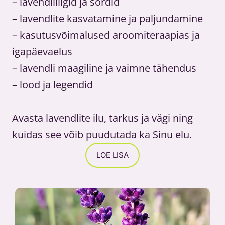
– lavendliliigid ja sordid
– lavendlite kasvatamine ja paljundamine
– kasutusvõimalused aroomiteraapias ja
igapäevaelus
– lavendli maagiline ja vaimne tähendus
– lood ja legendid
Avasta lavendlite ilu, tarkus ja vägi ning
kuidas see võib puudutada ka Sinu elu.
LOE LISA