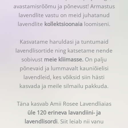
avastamisrõõmu ja põnevust! Armastus
lavendlite vastu on meid juhatanud
lavendlite
kollektsioonaia
loomiseni.
Kasvatame haruldasi ja tuntumaid
lavendlisortide ning katsetame nende
sobivust
meie kliimasse.
On palju
põnevaid ja lummavalt kauniõielisi
lavendleid, kes võiksid siin hästi
kasvada ja meile silmailu pakkuda.
Täna kasvab Amii Rosee Lavendliaias
üle 120 erineva lavandiini- ja
lavendlisordi
. Siit leiab nii vanu