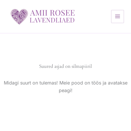
Skip
to
content
Suured asjad on silmapiiril
Midagi suurt on tulemas! Meie pood on töös ja avatakse
peagi!