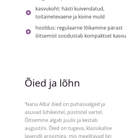
kasvukoht: hästi kuivendatud,
toitainetevaene ja kivine muld
hooldus: regulaarne lõikamine pärast
õitsemist soodustab kompaktset kasvu
Õied ja lõhn
‘Nana Alba’ õied on puhasvalged ja
asuvad lühikestel, püstistel vartel.
Õitsemine algab juulis ja kestab
augustini. Õied on tugeva, klassikalise
lavendli aroomiga, mis meelitavad ligi