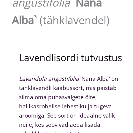
angustifolia
`Nana
Alba`
(tähklavendel)
Lavendlisordi tutvustus
Lavandula angustifolia
‘Nana Alba’ on
tähklavendli kääbussort, mis paistab
silma oma puhasvalgete õite,
hallikasrohelise lehestiku ja tugeva
aroomiga. See sort on ideaalne valik
neile, kes soovivad aeda lisada