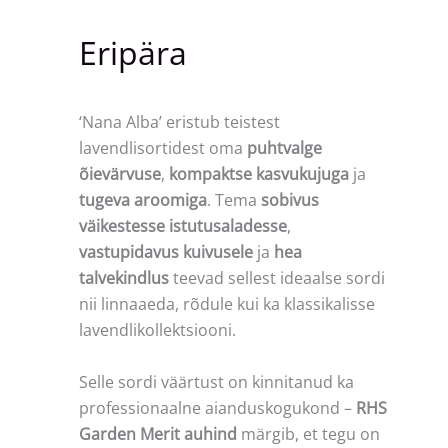
Eripära
‘Nana Alba’ eristub teistest
lavendlisortidest oma
puhtvalge
õievärvuse
,
kompaktse kasvukujuga
ja
tugeva aroomiga
. Tema
sobivus
väikestesse istutusaladesse
,
vastupidavus kuivusele
ja
hea
talvekindlus
teevad sellest ideaalse sordi
nii linnaaeda, rõdule kui ka klassikalisse
lavendlikollektsiooni.
Selle sordi väärtust on kinnitanud ka
professionaalne aianduskogukond –
RHS
Garden Merit auhind
märgib, et tegu on