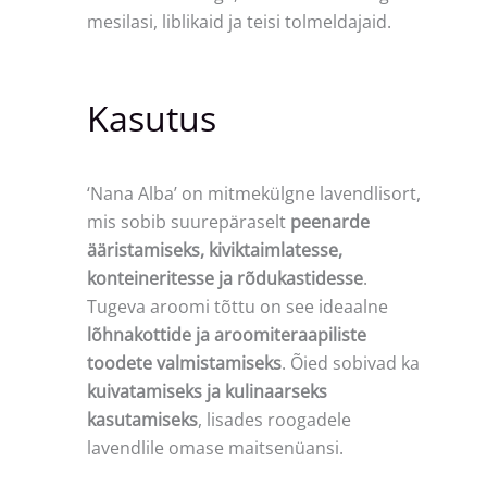
mesilasi, liblikaid ja teisi tolmeldajaid.
Kasutus
‘Nana Alba’ on mitmekülgne lavendlisort,
mis sobib suurepäraselt
peenarde
ääristamiseks, kiviktaimlatesse,
konteineritesse ja rõdukastidesse
.
Tugeva aroomi tõttu on see ideaalne
lõhnakottide ja aroomiteraapiliste
toodete valmistamiseks
. Õied sobivad ka
kuivatamiseks ja kulinaarseks
kasutamiseks
, lisades roogadele
lavendlile omase maitsenüansi.