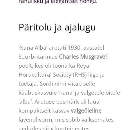
rahulikku ja elegantset hõngu.
Päritolu ja ajalugu
‘Nana Alba’ aretati 1930. aastatel
Suurbritannias
Charles Musgrave’i
poolt, kes oli toona ka Royal
Horticultural Society (RHS) liige ja
toetaja. Sordi nimi viitab selle
kääbuskasvule ‘nana‘ ja valgetele õitele
‘alba‘. Aretuse eesmärk oli luua
kompaktselt kasvav
valgeõieline
lavendlivorm, mis sobib väiksemates
aedades ning konteinerites