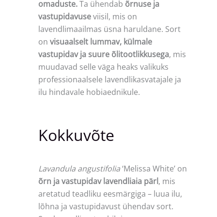
omaduste.
Ta ühendab
õrnuse ja
vastupidavuse
viisil, mis on
lavendlimaailmas üsna haruldane. Sort
on
visuaalselt lummav, külmale
vastupidav ja suure õlitootlikkusega
, mis
muudavad selle väga heaks valikuks
professionaalsele lavendlikasvatajale ja
ilu hindavale hobiaednikule.
Kokkuvõte
Lavandula angustifolia
‘Melissa White’ on
õrn ja vastupidav lavendliaia pärl
, mis
aretatud teadliku eesmärgiga – luua ilu,
lõhna ja vastupidavust ühendav sort.