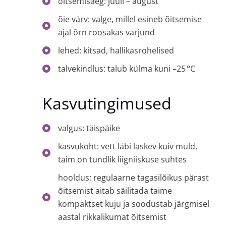
õitsemisaeg: juuli – august
õie värv: valge, millel esineb õitsemise
ajal õrn roosakas varjund
lehed: kitsad, hallikasrohelised
talvekindlus: talub külma kuni –25 °C
Kasvutingimused
valgus: täispäike
kasvukoht: vett läbi laskev kuiv muld,
taim on tundlik liigniiskuse suhtes
hooldus: regulaarne tagasilõikus pärast
õitsemist aitab säilitada taime
kompaktset kuju ja soodustab järgmisel
aastal rikkalikumat õitsemist