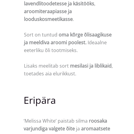
lavendlitoodetesse ja käsitööks
,
aroomiteraapiasse ja
looduskosmeetikasse
.
Sort on tuntud
oma kõrge õlisaagikuse
ja meeldiva aroomi poolest.
Ideaalne
eeterliku õli tootmiseks.
Lisaks meelitab sort
mesilasi ja liblikaid
,
toetades aia elurikkust.
Eripära
‘Melissa White’ paistab silma
roosaka
varjundiga valgete õite
ja
aromaatsete