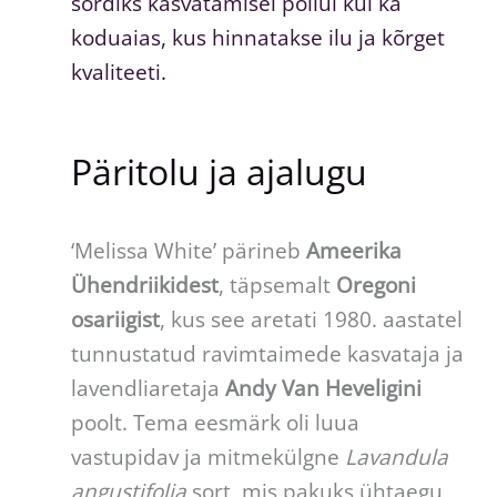
sordiks kasvatamisel põllul kui ka
koduaias, kus hinnatakse ilu ja kõrget
kvaliteeti.
Päritolu ja ajalugu
‘Melissa White’ pärineb
Ameerika
Ühendriikidest
, täpsemalt
Oregoni
osariigist
, kus see aretati 1980. aastatel
tunnustatud ravimtaimede kasvataja ja
lavendliaretaja
Andy Van Heveligini
poolt. Tema eesmärk oli luua
vastupidav ja mitmekülgne
Lavandula
angustifolia
sort, mis pakuks ühtaegu