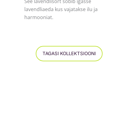
See lavendlisort sobib igasse
lavendliaeda kus vajatakse ilu ja
harmooniat.
TAGASI KOLLEKTSIOONI