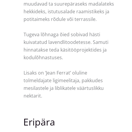
muudavad ta suurepäraseks madalateks
hekkideks, istutusalade raamistikeks ja
potitaimeks rõdule või terrassile.
Tugeva lõhnaga õied sobivad hästi
kuivatatud lavendlitoodetesse. Samuti
hinnatakse teda käsitööprojektides ja
kodulõhnastuses.
Lisaks on ‘Jean Ferrat’ oluline
tolmeldajate ligimeelitaja, pakkudes
mesilastele ja liblikatele väärtuslikku
nektarit.
Eripära