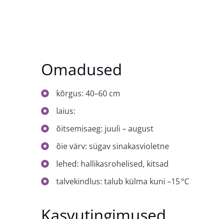
Omadused
kõrgus: 40–60 cm
laius:
õitsemisaeg: juuli – august
õie värv: sügav sinakasvioletne
lehed: hallikasrohelised, kitsad
talvekindlus: talub külma kuni –15 °C
Kasvutingimused