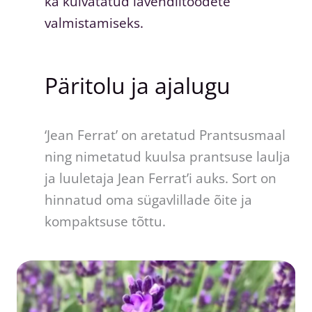
ka kuivatatud lavendlitoodete
valmistamiseks.
Päritolu ja ajalugu
‘Jean Ferrat’ on aretatud Prantsusmaal
ning nimetatud kuulsa prantsuse laulja
ja luuletaja Jean Ferrat’i auks. Sort on
hinnatud oma sügavlillade õite ja
kompaktsuse tõttu.