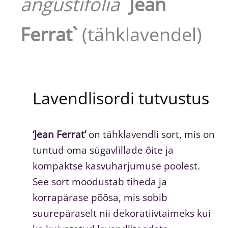
angustifolia
`Jean
Ferrat`
(tähklavendel)
Lavendlisordi tutvustus
‘Jean Ferrat’
on tähklavendli sort, mis on
tuntud oma sügavlillade õite ja
kompaktse kasvuharjumuse poolest.
See sort moodustab tiheda ja
korrapärase põõsa, mis sobib
suurepäraselt nii dekoratiivtaimeks kui