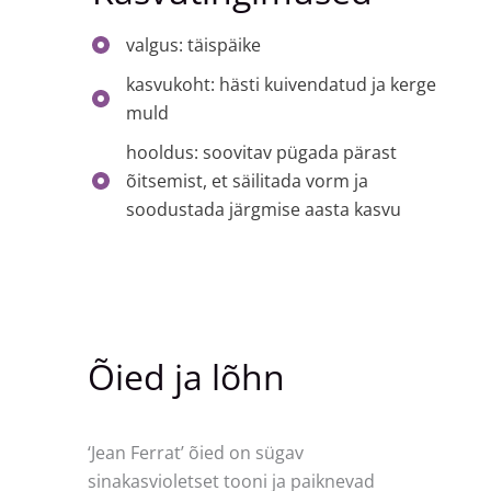
valgus: täispäike
kasvukoht: hästi kuivendatud ja kerge
muld
hooldus: soovitav pügada pärast
õitsemist, et säilitada vorm ja
soodustada järgmise aasta kasvu
Õied ja lõhn
‘Jean Ferrat’ õied on sügav
sinakasvioletset tooni ja paiknevad