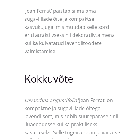
‘Jean Ferrat’ paistab silma oma
sügavlillade õite ja kompaktse
kasvukujuga, mis muudab selle sordi
eriti atraktiivseks nii dekoratiivtaimena
kui ka kuivatatud lavendlitoodete
valmistamisel.
Kokkuvõte
Lavandula angustifolia
‘Jean Ferrat’ on
kompaktne ja sügavlillade õitega
lavendlisort, mis sobib suurepäraselt nii
iluaedadesse kui ka praktiliseks
kasutuseks. Selle tugev aroom ja värvuse