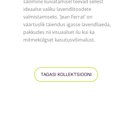
säilimine kuivatamisel teevad sellest
ideaalse valiku lavendlitoodete
valmistamiseks. ‘Jean Ferrat’ on
väärtuslik täiendus igasse lavendliaeda,
pakkudes nii visuaalset ilu kui ka
mitmekülgset kasutusvõimalust.
TAGASI KOLLEKTSIOONI