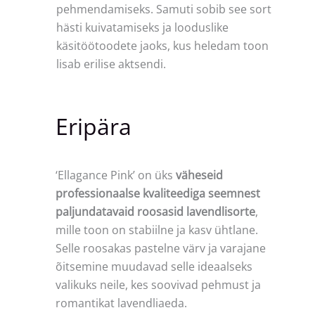
pehmendamiseks. Samuti sobib see sort
hästi kuivatamiseks ja looduslike
käsitöötoodete jaoks, kus heledam toon
lisab erilise aktsendi.
Eripära
‘Ellagance Pink’ on üks
väheseid
professionaalse kvaliteediga seemnest
paljundatavaid roosasid lavendlisorte
,
mille toon on stabiilne ja kasv ühtlane.
Selle roosakas pastelne värv ja varajane
õitsemine muudavad selle ideaalseks
valikuks neile, kes soovivad pehmust ja
romantikat lavendliaeda.