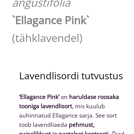
angustifolia
`Ellagance Pink`
(tähklavendel)
Lavendlisordi tutvustus
‘Ellagance Pink’
on
haruldase roosaka
tooniga lavendlisort
, mis kuulub
auhinnatud Ellagance sarja. See sort
toob lavendliaeda
pehmust,
naiselikkust ja pastelset kontrasti
. Õied