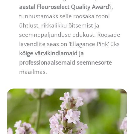
aastal Fleuroselect Quality Award’i
,
tunnustamaks selle roosaka tooni
ühtlust, rikkalikku õitsemist ja
seemnepaljunduse edukust. Roosade
lavendlite seas on ‘Ellagance Pink’ üks
kõige värvikindlamaid ja
professionaalsemaid seemnesorte
maailmas.