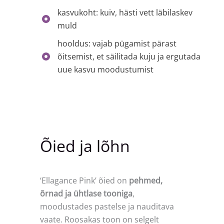
kasvukoht: kuiv, hästi vett läbilaskev
muld
hooldus: vajab pügamist pärast
õitsemist, et säilitada kuju ja ergutada
uue kasvu moodustumist
Õied ja lõhn
‘Ellagance Pink’ õied on
pehmed,
õrnad ja ühtlase tooniga
,
moodustades pastelse ja nauditava
vaate. Roosakas toon on selgelt