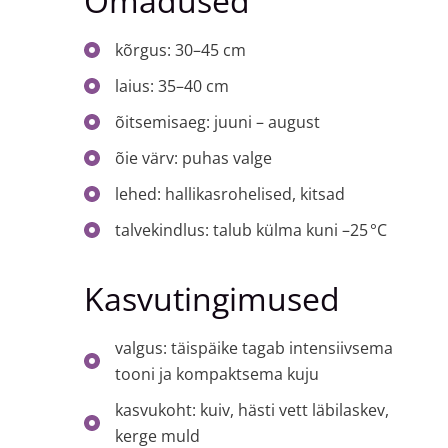
Omadused
kõrgus: 30–45 cm
laius: 35–40 cm
õitsemisaeg: juuni – august
õie värv: puhas valge
lehed: hallikasrohelised, kitsad
talvekindlus: talub külma kuni –25 °C
Kasvutingimused
valgus: täispäike tagab intensiivsema
tooni ja kompaktsema kuju
kasvukoht: kuiv, hästi vett läbilaskev,
kerge muld