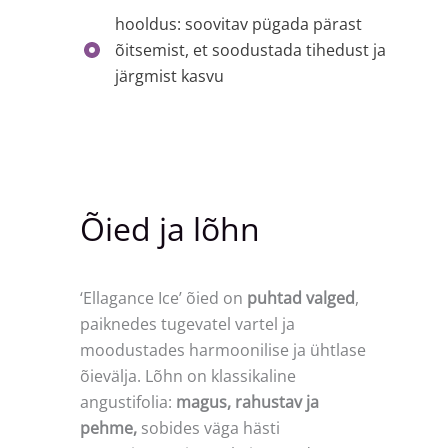
hooldus: soovitav pügada pärast
õitsemist, et soodustada tihedust ja
järgmist kasvu
Õied ja lõhn
‘Ellagance Ice’ õied on
puhtad valged
,
paiknedes tugevatel vartel ja
moodustades harmoonilise ja ühtlase
õievälja. Lõhn on klassikaline
angustifolia:
magus, rahustav ja
pehme,
sobides väga hästi