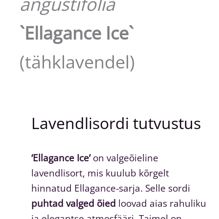
angustifolia
`Ellagance Ice`
(tähklavendel)
Lavendlisordi tutvustus
‘Ellagance Ice’
on valgeõieline
lavendlisort, mis kuulub kõrgelt
hinnatud Ellagance-sarja. Selle sordi
puhtad valged õied
loovad aias rahuliku
ja elegantse atmosfääri. Taimel on