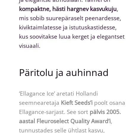
kompaktne, hästi hargnev kasvukuju
,
mis sobib suurepäraselt peenardesse,
kiviktaimlatesse ja istutuskastidesse,
kus soovitakse luua kerget ja elegantset
visuaali.
Päritolu ja auhinnad
‘Ellagance Ice’ aretati Hollandi
seemnearetaja
Kieft Seeds’i
poolt osana
Ellagance-sarjast. See sort
pälvis 2005.
aastal Fleuroselect Quality Award’i
,
tunnustades selle ühtlast kasvu,