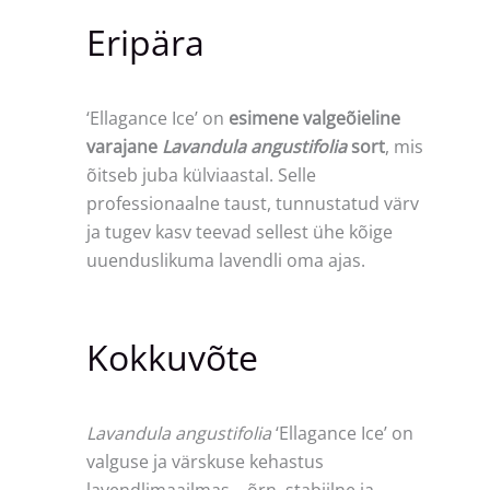
Eripära
‘Ellagance Ice’ on
esimene valgeõieline
varajane
Lavandula angustifolia
sort
, mis
õitseb juba külviaastal. Selle
professionaalne taust, tunnustatud värv
ja tugev kasv teevad sellest ühe kõige
uuenduslikuma lavendli oma ajas.
Kokkuvõte
Lavandula angustifolia
‘Ellagance Ice’ on
valguse ja värskuse kehastus
lavendlimaailmas – õrn, stabiilne ja